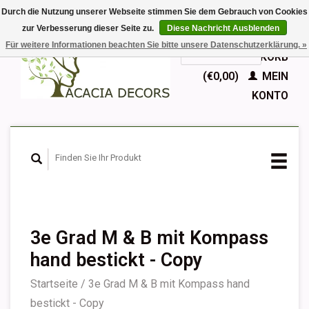
Durch die Nutzung unserer Webseite stimmen Sie dem Gebrauch von Cookies
zur Verbesserung dieser Seite zu.
Diese Nachricht Ausblenden
EUR
Für weitere Informationen beachten Sie bitte unsere Datenschutzerklärung. »
GBP
Deutsch
IHR WARENKORB
Nederlands
(€0,00)
MEIN
English
KONTO
Français
Español
3e Grad M & B mit Kompass
hand bestickt - Copy
Startseite
/
3e Grad M & B mit Kompass hand
bestickt - Copy